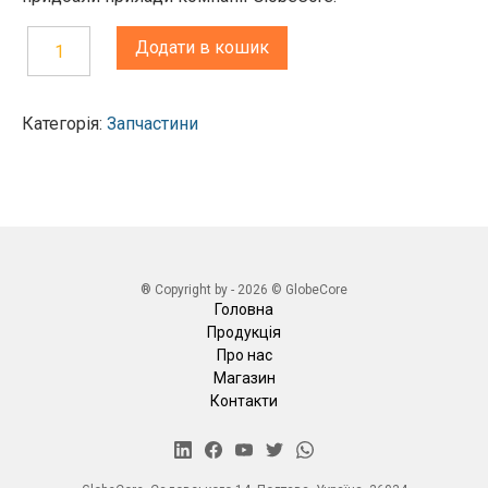
Додати в кошик
Калібрувальна
комірка
Категорія:
Запчастини
до
приладу
для
вимірювання
напруги
пробою
® Copyright by - 2026 © GlobeCore
ТОР-80/
Головна
Продукція
ТОР-100
Про нас
кількість
Магазин
Контакти