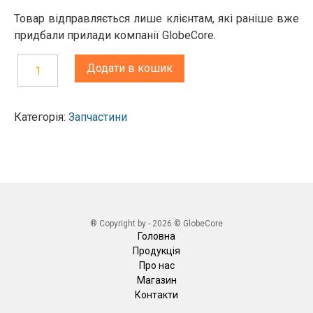
Товар відправляється лише клієнтам, які раніше вже
придбали прилади компанії GlobeCore.
Додати в кошик
Комірка
з
Категорія:
Запчастини
механічною
мішалкою
до
приладу
для
вимірювання
® Copyright by - 2026 © GlobeCore
напруги
Головна
Продукція
пробою
Про нас
ТОР-80/
Магазин
ТОР-100
Контакти