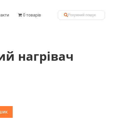
такти
0 товарів
ий нагрівач
шик