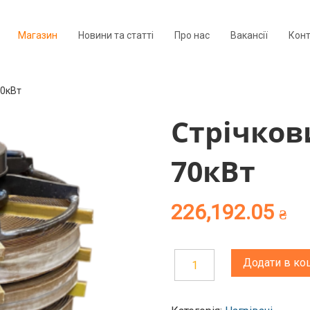
Магазин
Новини та статті
Про нас
Вакансії
Кон
70кВт
Стрічков
70кВт
226,192.05
₴
Додати в ко
Стрічковий
нагрівач