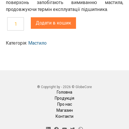
поверхонь запобігають вимиванню мастила,
продовжуючи термін експлуатації підшипника.
Додати в кошик
Мастило
пластичне
Категорія:
Мастило
літієве
50мл
кількість
® Copyright by - 2026 © GlobeCore
Головна
Продукція
Про нас
Магазин
Контакти