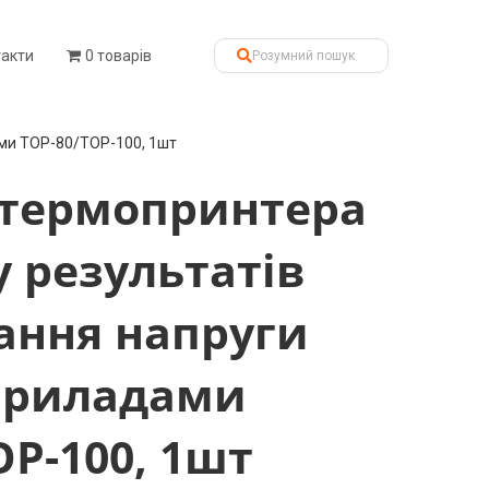
такти
0 товарів
ами ТОР-80/ТОР-100, 1шт
 термопринтера
у результатів
ання напруги
приладами
ОР-100, 1шт