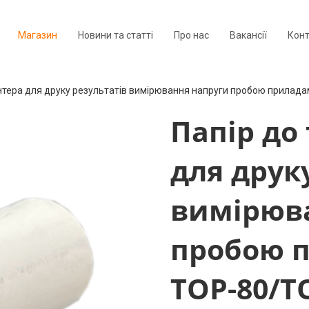
Магазин
Новини та статті
Про нас
Вакансії
Кон
нтера для друку результатів вимірювання напруги пробою прилад
Папір до
для друк
вимірюв
пробою 
ТОР-80/Т