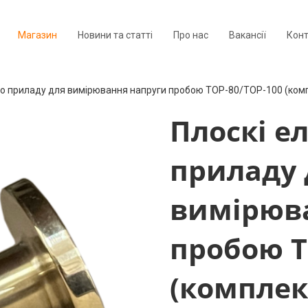
Магазин
Новини та статті
Про нас
Вакансії
Кон
до приладу для вимірювання напруги пробою ТОР-80/ТОР-100 (комп
Плоскі е
приладу 
вимірюв
пробою Т
(комплек