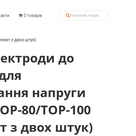
такти
0 товарів
лект з двох штук)
лектроди до
для
ання напруги
ОР-80/ТОР-100
т з двох штук)