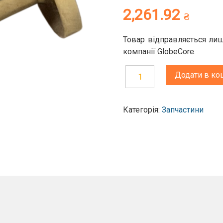
2,261.92
₴
Товар відправляється лиш
компанії GlobeCore.
Додати в ко
Плоскі
електроди
Категорія:
Запчастини
до
приладу
для
вимірювання
напруги
пробою
ТОР-80/
ТОР-100
(комплект