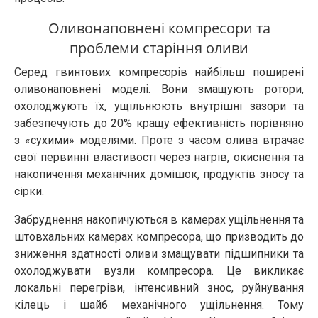
Оливонаповнені компресори та
проблеми старіння оливи
Серед гвинтових компресорів найбільш поширені
оливонаповнені моделі. Вони змащують ротори,
охолоджують їх, ущільнюють внутрішні зазори та
забезпечують до 20% кращу ефективність порівняно
з «сухими» моделями. Проте з часом олива втрачає
свої первинні властивості через нагрів, окиснення та
накопичення механічних домішок, продуктів зносу та
сірки.
Забруднення накопичуються в камерах ущільнення та
штовхальних камерах компресора, що призводить до
зниження здатності оливи змащувати підшипники та
охолоджувати вузли компресора. Це викликає
локальні перегріви, інтенсивний знос, руйнування
кілець і шайб механічного ущільнення. Тому