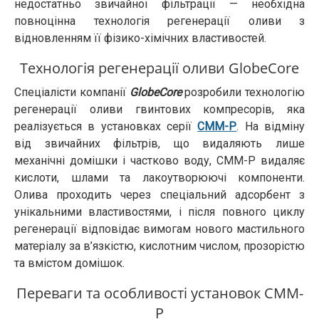
недостатньо звичайної фільтрації — необхідна
повноцінна технологія регенерації оливи з
відновленням її фізико-хімічних властивостей.
Технологія регенерації оливи GlobeCore
Спеціалісти компанії
GlobeCore
розробили технологію
регенерації оливи гвинтових компресорів, яка
реалізується в установках серії
СММ-Р
. На відміну
від звичайних фільтрів, що видаляють лише
механічні домішки і частково воду, СММ-Р видаляє
кислоти, шлами та лакоутворюючі компоненти.
Олива проходить через спеціальний адсорбент з
унікальними властивостями, і після повного циклу
регенерації відповідає вимогам нового мастильного
матеріалу за в’язкістю, кислотним числом, прозорістю
та вмістом домішок.
Переваги та особливості установок СММ-
Р