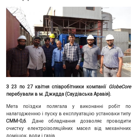
З 23 по 27 квітня співробітники компанії
GlobeCore
перебували в м. Джидда (Саудівська Аравія).
Мета поїздки полягала у виконанні робіт по
налагодженню і пуску в експлуатацію установки типу
СММ-0,6
. Дане обладнання дозволяє проводити
очистку електроізоляційних масел від механічних
домішок, води і газів.