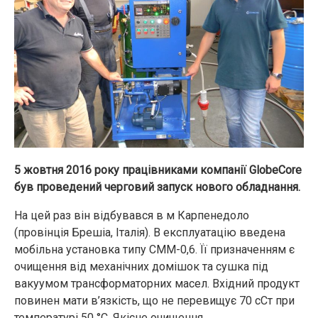
5 жовтня 2016 року працівниками компанії GlobeCore
був проведений черговий запуск нового обладнання.
На цей раз він відбувався в м Карпенедоло
(провінція Брешіа, Італія). В експлуатацію введена
мобільна установка типу СММ-0,6. Її призначенням є
очищення від механічних домішок та сушка під
вакуумом трансформаторних масел. Вхідний продукт
повинен мати в’язкість, що не перевищує 70 сСт при
температурі 50 °С. Якісне очищення