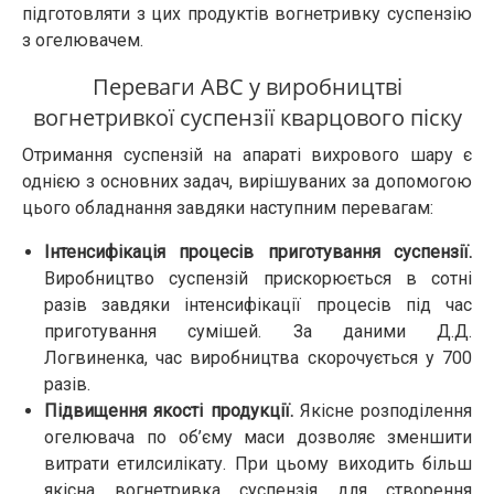
підготовляти з цих продуктів вогнетривку суспензію
з огелювачем.
Переваги АВС у виробництві
вогнетривкої суспензії кварцового піску
Отримання суспензій на апараті вихрового шару є
однією з основних задач, вирішуваних за допомогою
цього обладнання завдяки наступним перевагам:
Інтенсифікація процесів приготування суспензії.
Виробництво суспензій прискорюється в сотні
разів завдяки інтенсифікації процесів під час
приготування сумішей. За даними Д.Д.
Логвиненка, час виробництва скорочується у 700
разів.
Підвищення якості продукції.
Якісне розподілення
огелювача по об’єму маси дозволяє зменшити
витрати етилсилікату. При цьому виходить більш
якісна вогнетривка суспензія для створення