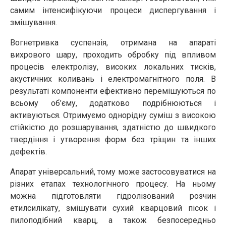
самим інтенсифікуючи процеси диспергування і
змішування.
Вогнетривка суспензія, отримана на апараті
вихрового шару, проходить обробку під впливом
процесів електролізу, високих локальних тисків,
акустичних коливань і електромагнітного поля. В
результаті компоненти ефективно перемішуються по
всьому об’єму, додатково подрібнюються і
активуються. Отримуємо однорідну суміш з високою
стійкістю до розшарування, здатністю до швидкого
твердіння і утворення форм без тріщин та інших
дефектів.
Апарат універсальний, тому може застосовуватися на
різних етапах технологічного процесу. На ньому
можна підготовляти гідролізований розчин
етилсилікату, змішувати сухий кварцовий пісок і
пилоподібний кварц, а також безпосередньо