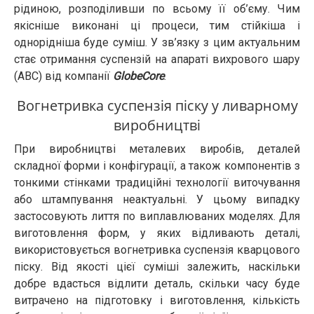
рідиною, розподіливши по всьому її об’єму. Чим
якісніше виконані ці процеси, тим стійкіша і
однорідніша буде суміш. У зв’язку з цим актуальним
стає отримання суспензій на апараті вихрового шару
(АВС) від компанії
GlobeCore
.
Вогнетривка суспензія піску у ливарному
виробництві
При виробництві металевих виробів, деталей
складної форми і конфігурації, а також компонентів з
тонкими стінками традиційні технології виточування
або штампування неактуальні. У цьому випадку
застосовують лиття по виплавлюваних моделях. Для
виготовлення форм, у яких відливають деталі,
використовується вогнетривка суспензія кварцового
піску. Від якості цієї суміші залежить, наскільки
добре вдасться відлити деталь, скільки часу буде
витрачено на підготовку і виготовлення, кількість