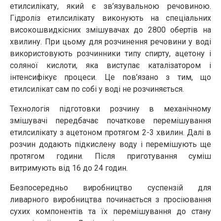
етилсилікату, який є зв’язувальною речовиною.
Гідроліз етилсилікату виконують на спеціальних
високошвидкісних змішувачах до 2800 обертів на
хвилину. При цьому для розчинення речовини у воді
використовують розчинники типу спирту, ацетону і
соляної кислоти, яка виступає каталізатором і
інтенсифікує процеси. Це пов’язано з тим, що
етилсилікат сам по собі у воді не розчиняється.
Технологія підготовки розчину в механічному
змішувачі передбачає початкове перемішування
етилсилікату з ацетоном протягом 2-3 хвилин. Далі в
розчин додають підкислену воду і перемішують ще
протягом години. Після приготування суміш
витримують від 16 до 24 годин.
Безпосередньо виробництво суспензій для
ливарного виробництва починається з просіювання
сухих компонентів та їх перемішування до стану