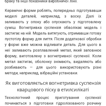
браку та інші показники виробничої лінії.
Керамічні форми роблять, попередньо підготувавши
моделі деталей, наприклад, з воску. Далі їх
заливають у опоку або опускають у підготовлену
суміш. Вогнетривка суспензія обволікає модель і
застигає на ній. Модель витягують, отримавши готову
пустотілу форму для лиття. Після додаткової обробки
у формі вже можна відливати деталь. Для цього в
неї заливають розплавлений метал, який заповнює
форму, виготовлену з вогнетривкої суспензії. Коли
метал застигає, оболонку знімають, видаляють або
розбивають — для цього використовують різні
методи, наприклад, вібраційні установки.
Як виготовляється вогнетривка суспензія
кварцового піску в етилсилікаті
Технологічний процес приготування суспензії
починається з підготовки гідролізованого розчину