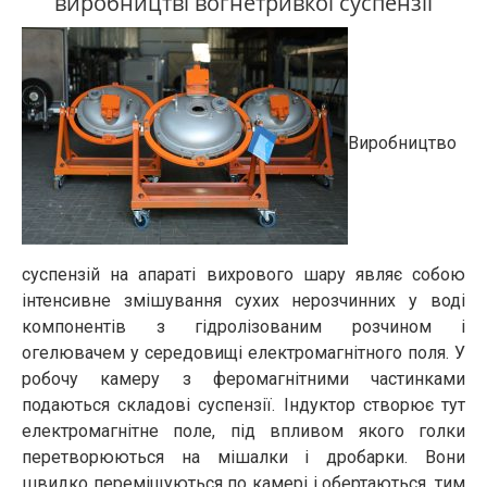
виробництві вогнетривкої суспензії
Виробництво
суспензій на апараті вихрового шару являє собою
інтенсивне змішування сухих нерозчинних у воді
компонентів з гідролізованим розчином і
огелювачем у середовищі електромагнітного поля. У
робочу камеру з феромагнітними частинками
подаються складові суспензії. Індуктор створює тут
електромагнітне поле, під впливом якого голки
перетворюються на мішалки і дробарки. Вони
швидко переміщуються по камері і обертаються, тим