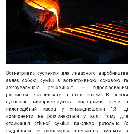
Вогнетривка суспензія для ливарного виробництва
являє собою суміш з вогнетривкою основою та
зв’язувальною речовиною — гідролізованим
розчином етилсилікату з огелювачем. В основі
суспензії використовують кварцовий пісок і
пилоподібний кварц у співвідношенні 1:3. Ці
компоненти не розчиняються у воді, тому для
отримання стійкої суміші важливо ретельно їх
подрібнити та рівномірно інтенсивно змішати з