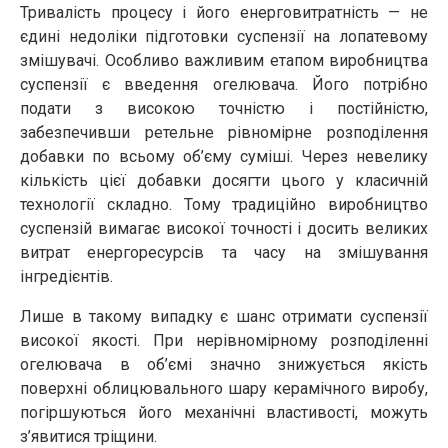
Тривалість процесу і його енерговитратність — не
єдині недоліки підготовки суспензії на лопатевому
змішувачі. Особливо важливим етапом виробництва
суспензії є введення огелювача. Його потрібно
подати з високою точністю і постійністю,
забезпечивши ретельне рівномірне розподілення
добавки по всьому об’єму суміші. Через невелику
кількість цієї добавки досягти цього у класичній
технології складно. Тому традиційно виробництво
суспензій вимагає високої точності і досить великих
витрат енергоресурсів та часу на змішування
інгредієнтів.
Лише в такому випадку є шанс отримати суспензії
високої якості. При нерівномірному розподіленні
огелювача в об’ємі значно знижується якість
поверхні облицювального шару керамічного виробу,
погіршуються його механічні властивості, можуть
з’явитися тріщини.