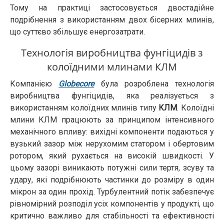
Тому на практиці застосовується двостадійне
подрібнення з використанням двох бісерних млинів,
що суттєво збільшує енергозатрати.
Технологія виробництва фунгіцидів з
колоїдними млинами КЛМ
Компанією
Globecore
була розроблена технологія
виробництва фунгіцидів, яка реалізується з
використанням колоїдних млинів типу
КЛМ
. Колоїдні
млини КЛМ працюють за принципом інтенсивного
механічного впливу: вихідні компоненти подаються у
вузький зазор між нерухомим статором і обертовим
ротором, який рухається на високій швидкості. У
цьому зазорі виникають потужні сили тертя, зсуву та
удару, які подрібнюють частинки до розміру в один
мікрон за один прохід. Турбулентний потік забезпечує
рівномірний розподіл усіх компонентів у продукті, що
критично важливо для стабільності та ефективності