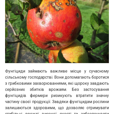
Фунгіциди займають важливе місце у сучасному
сільському господарстві. Вони допомагають боротися
з грибковими захворюваннями, які щороку завдають
серйозних збитків врожаям. Без застосування
фунгіцидів фермери ризикують втратити значну
частину своєї продукції. Завдяки фунгіцидам рослини
залишаються здоровими, що дозволяє отримувати
стабільні врожаї високої якості та забезпечувати