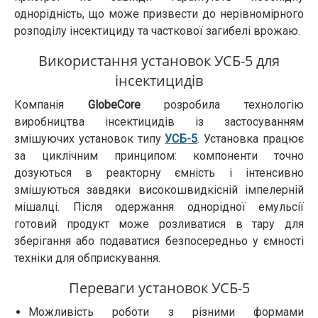
однорідність, що може призвести до нерівномірного
розподілу інсектициду та часткової загибелі врожаю.
Використання установок УСБ-5 для
інсектицидів
Компанія
GlobeCore
розробила технологію
виробництва інсектицидів із застосуванням
змішуючих установок типу
УСБ-5
. Установка працює
за циклічним принципом: компоненти точно
дозуються в реакторну ємність і інтенсивно
змішуються завдяки високошвидкісній імпелерній
мішалці. Після одержання однорідної емульсії
готовий продукт може розливатися в тару для
зберігання або подаватися безпосередньо у ємності
техніки для обприскування.
Переваги установок УСБ-5
Можливість роботи з різними формами