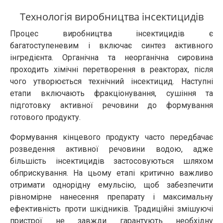
Технологія виробництва інсектицидів
Процес виробництва інсектицидів є
багатоступеневим і включає синтез активного
інгредієнта. Органічна та неорганічна сировина
проходить хімічні перетворення в реакторах, після
чого утворюється технічний інсектицид. Наступні
етапи включають фракціонування, сушіння та
підготовку активної речовини до формування
готового продукту.
Формування кінцевого продукту часто передбачає
розведення активної речовини водою, адже
більшість інсектицидів застосовуються шляхом
обприскування. На цьому етапі критично важливо
отримати однорідну емульсію, щоб забезпечити
рівномірне нанесення препарату і максимальну
ефективність проти шкідників. Традиційні змішуючі
пристрої не завжди гарантують необхідну