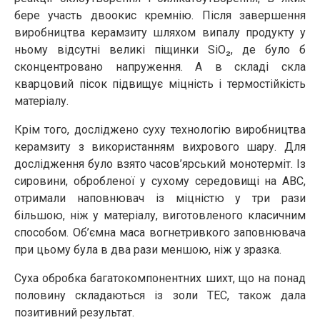
бере участь двоокис кремнію. Після завершення
виробництва керамзиту шляхом випалу продукту у
ньому відсутні великі піщинки SiO₂, де було б
сконцентровано напруження. А в складі скла
кварцовий пісок підвищує міцність і термостійкість
матеріалу.
Крім того, досліджено суху технологію виробництва
керамзиту з використанням вихрового шару. Для
дослідження було взято часов’ярський монотерміт. Із
сировини, обробленої у сухому середовищі на АВС,
отримали наповнювач із міцністю у три рази
більшою, ніж у матеріалу, виготовленого класичним
способом. Об’ємна маса вогнетривкого заповнювача
при цьому була в два рази меншою, ніж у зразка.
Суха обробка багатокомпонентних шихт, що на понад
половину складаються із золи ТЕС, також дала
позитивний результат.