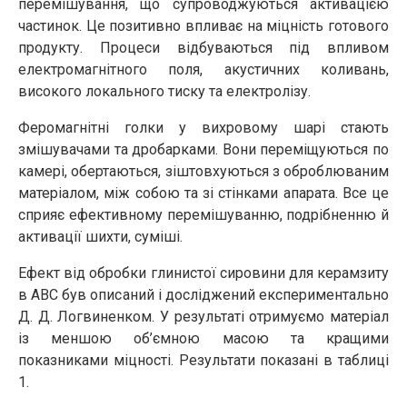
перемішування, що супроводжуються активацією
частинок. Це позитивно впливає на міцність готового
продукту. Процеси відбуваються під впливом
електромагнітного поля, акустичних коливань,
високого локального тиску та електролізу.
Феромагнітні голки у вихровому шарі стають
змішувачами та дробарками. Вони переміщуються по
камері, обертаються, зіштовхуються з оброблюваним
матеріалом, між собою та зі стінками апарата. Все це
сприяє ефективному перемішуванню, подрібненню й
активації шихти, суміші.
Ефект від обробки глинистої сировини для керамзиту
в АВС був описаний і досліджений експериментально
Д. Д. Логвиненком. У результаті отримуємо матеріал
із меншою об’ємною масою та кращими
показниками міцності. Результати показані в таблиці
1.