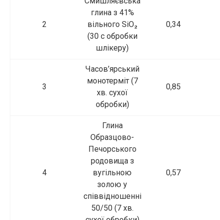
Смишляєвська
глина з 41%
2
вільного SiO₂
0,34
(30 с обробки
шлікеру)
Часов’ярський
монотерміт (7
3
0,85
хв. сухої
обробки)
Глина
Образцово-
Печорського
родовища з
4
вугільною
0,57
золою у
співвідношенні
50/50 (7 хв.
сухої обробки)