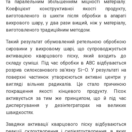
та паралельним збільшенням міцності матеріалу.
Коефіцієнт конструктивної якості продукту,
виготовленого із шихти після обробки в апараті
вихрового шару, у два рази вищий, ніж у матеріалу,
виготовленого традиційним методом.
Такий результат обумовлений ретельною обробкою
сировини у вихровому шарі, що супроводжується
активацією кварцового піску, який входить до
складу суміші. Під час обробки в АВС відбувається
розрив силоксанового зв’язку Si–O. У результаті на
поверхні частинок утворюються активні центри у
вигляді вільних радикалів. Це стало причиною
покращення якості кінцевого продукту. Пісок
активується за тим же принципом, що й під час
диспергування у дезінтеграторах на великих
швидкостях.
Завдяки активації кварцового піску відбуваються
реакції склоутворення і силікатоутворення, в яких