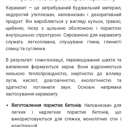
Керамзит — це затребуваний будівельний матеріал,
недорогий утеплювач, наповнювач і декоративний
продукт. Він виробляється у вигляді кульок, гравію,
щебеню, піску з щільною оболонкою і пористою
внутрішньою структурою. Сировиною для керамзиту
служать легкоплавка, спушувана глина, глинисті
сланці та суглинки.
В результаті гомогенізації, перемішування шихти та
випалення формуються зерна. Вони відрізняються
низькою теплопровідністю, інертністю до впливу
лугів, кислот, довговічністю, екологічністю та
здатністю поглинати звук. Основні напрямки
застосування керамзиту:
Виготовлення пористих бетонів
: Наповнювач для
легких і надлегких пористих бетонів, що
використовуються для стяжки, монолітних стін і
конструкцій.