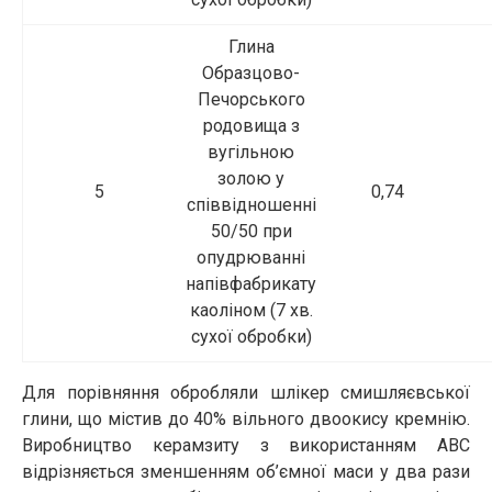
Глина
Образцово-
Печорського
родовища з
вугільною
золою у
5
0,74
співвідношенні
50/50 при
опудрюванні
напівфабрикату
каоліном (7 хв.
сухої обробки)
Для порівняння обробляли шлікер смишляєвської
глини, що містив до 40% вільного двоокису кремнію.
Виробництво керамзиту з використанням АВС
відрізняється зменшенням об’ємної маси у два рази