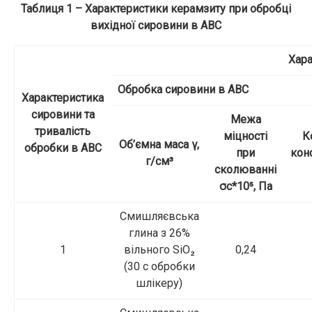
Таблиця 1 – Характеристики керамзиту при обробці
вихідної сировини в АВС
Хара
Обробка сировини в АВС
Характеристика
сировини та
Межа
тривалість
міцності
К
Об’ємна маса γ,
обробки в АВС
при
кон
г/см³
сколюванні
σс*10⁵, Па
Смишляєвська
глина з 26%
1
вільного SiO₂
0,24
(30 с обробки
шлікеру)