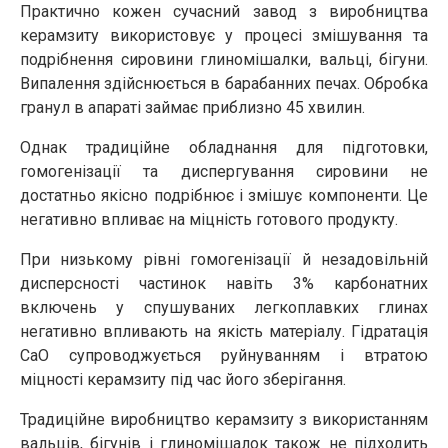
Практично кожен сучасний завод з виробництва
керамзиту використовує у процесі змішування та
подрібнення сировини глиномішалки, вальці, бігуни.
Випалення здійснюється в барабанних печах. Обробка
гранул в апараті займає приблизно 45 хвилин.
Однак традиційне обладнання для підготовки,
гомогенізації та диспергування сировини не
достатньо якісно подрібнює і змішує компоненти. Це
негативно впливає на міцність готового продукту.
При низькому рівні гомогенізації й незадовільній
дисперсності частинок навіть 3% карбонатних
включень у спушуваних легкоплавких глинах
негативно впливають на якість матеріалу. Гідратація
CaO супроводжується руйнуванням і втратою
міцності керамзиту під час його зберігання.
Традиційне виробництво керамзиту з використанням
вальців, бігунів і глиномішалок також не підходить