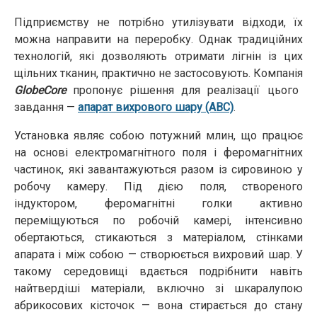
Підприємству не потрібно утилізувати відходи, їх
можна направити на переробку. Однак традиційних
технологій, які дозволяють отримати лігнін із цих
щільних тканин, практично не застосовують. Компанія
GlobeCore
пропонує рішення для реалізації цього
завдання —
апарат вихрового шару (АВС)
.
Установка являє собою потужний млин, що працює
на основі електромагнітного поля і феромагнітних
частинок, які завантажуються разом із сировиною у
робочу камеру. Під дією поля, створеного
індуктором, феромагнітні голки активно
переміщуються по робочій камері, інтенсивно
обертаються, стикаються з матеріалом, стінками
апарата і між собою — створюється вихровий шар. У
такому середовищі вдається подрібнити навіть
найтвердіші матеріали, включно зі шкаралупою
абрикосових кісточок — вона стирається до стану