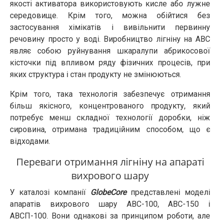
якості активатора використовують кисле або лужне
середовище. Крім того, можна обійтися без
застосування хімікатів і вивільнити первинну
речовину просто у воді. Виробництво лігніну на АВС
являє собою руйнування шкаралупи абрикосової
кісточки під впливом ряду фізичних процесів, при
яких структура і стан продукту не змінюються.
Крім того, така технологія забезпечує отримання
більш якісного, концентрованого продукту, який
потребує менш складної технології доробки, ніж
сировина, отримана традиційним способом, що є
відходами.
Переваги отримання лігніну на апараті
вихрового шару
У каталозі компанії
GlobeCore
представлені моделі
апаратів вихрового шару АВС-100, АВС-150 і
АВСП-100. Вони однакові за принципом роботи, але