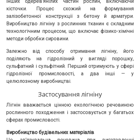
інших одерев’янілих частин рослин, включаючи
кісточки. Процес схожий на формування
залізобетонної конструкції з бетону й арматури.
Виробництво лігніну з рослинних тканин є складним
технологічним процесом, що включає фізико-хімічні
методи обробки сировини.
Залежно від способу отримання лігніну, його
поділяють на гідролізний у вигляді порошку,
сульфатний і сульфітний. Перший отримують у сфері
гідролізної промисловості, а два інші — у
целюлозному виробництві.
Застосування лігніну
Лігнін вважається цінною екологічною речовиною
рослинного походження і застосовується у багатьох
сферах промисловості.
Виробництво будівельних матеріалів
Це зв’язувальна речовина при виготовленні