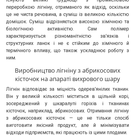
переробкою лігніну, отриманого як відхід, оскільки
це не чиста речовина, а суміш із великою кількістю
домішок. Суміш відрізняється високою хімічною та
біологічною активністю. Сам полімер
характеризується різноманітністю зв’язків і
структурних ланок і не є стійким до хімічного й
термічного впливу, що також ускладнює роботу з
ним.
Виробництво лігніну з абрикосових
кісточок на апараті вихрового шару
Лігнін відповідає за міцність одерев’янілих тканин.
Він у великій кількості міститься в щільній корі,
зосереджений у шкаралупі горіхів і тканинах
кісточок, наприклад, абрикосових. Отримання лігніну
з абрикосових кісточок — це не тільки спосіб
виготовити якісний продукт, але й мінімізувати
відходи підприємств, які працюють із цими плодами.