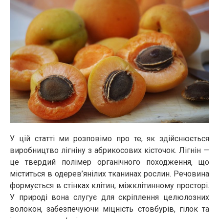
У цій статті ми розповімо про те, як здійснюється
виробництво лігніну з абрикосових кісточок. Лігнін —
це твердий полімер органічного походження, що
міститься в одерев’янілих тканинах рослин. Речовина
формується в стінках клітин, міжклітинному просторі.
У природі вона слугує для скріплення целюлозних
волокон, забезпечуючи міцність стовбурів, гілок та