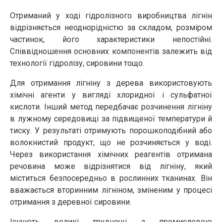
Отриманий у ході гідролізного виробництва лігнін
відрізняється неоднорідністю за складом, розміром
частинок, його характеристики непостійні.
Співвідношення основних компонентів залежить від
технології гідролізу, сировини тощо.
Для отримання лігніну з дерева використовують
хімічні агенти у вигляді хлоридної і сульфатної
кислоти. Інший метод передбачає розчинення лігніну
в лужному середовищі за підвищеної температури й
тиску. У результаті отримують порошкоподібний або
волокнистий продукт, що не розчиняється у воді.
Через використання хімічних реагентів отримана
речовина може відрізнятися від лігніну, який
міститься безпосередньо в рослинних тканинах. Він
вважається вторинним лігніном, зміненим у процесі
отримання з деревної сировини.
Існують великі труднощі з промисловою