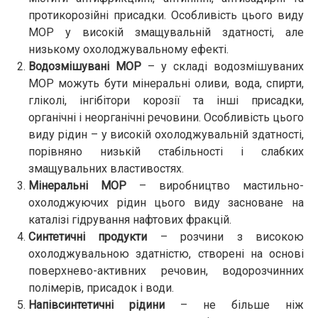
протикорозійні присадки. Особливість цього виду
МОР у високій змащувальній здатності, але
низькому охолоджувальному ефекті.
Водозмішувані МОР
– у складі водозмішуваних
МОР можуть бути мінеральні оливи, вода, спирти,
гліколі, інгібітори корозії та інші присадки,
органічні і неорганічні речовини. Особливість цього
виду рідин – у високій охолоджувальній здатності,
порівняно низькій стабільності і слабких
змащувальних властивостях.
Мінеральні МОР
– виробництво мастильно-
охолоджуючих рідин цього виду засноване на
каталізі гідрування нафтових фракцій.
Синтетичні продукти
– розчини з високою
охолоджувальною здатністю, створені на основі
поверхнево-активних речовин, водорозчинних
полімерів, присадок і води.
Напівсинтетичні рідини
– не більше ніж