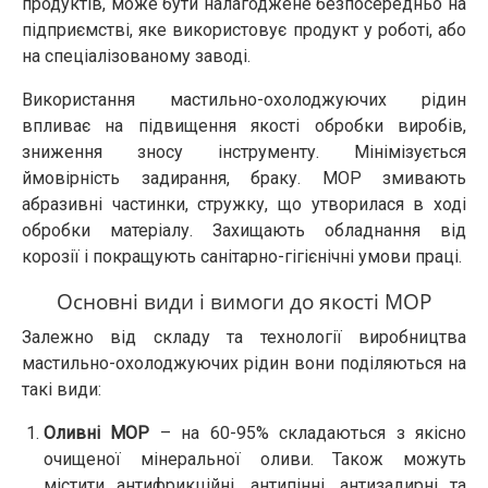
продуктів, може бути налагоджене безпосередньо на
підприємстві, яке використовує продукт у роботі, або
на спеціалізованому заводі.
Використання мастильно-охолоджуючих рідин
впливає на підвищення якості обробки виробів,
зниження зносу інструменту. Мінімізується
ймовірність задирання, браку. МОР змивають
абразивні частинки, стружку, що утворилася в ході
обробки матеріалу. Захищають обладнання від
корозії і покращують санітарно-гігієнічні умови праці.
Основні види і вимоги до якості МОР
Залежно від складу та технології виробництва
мастильно-охолоджуючих рідин вони поділяються на
такі види:
Оливні МОР
– на 60-95% складаються з якісно
очищеної мінеральної оливи. Також можуть
містити антифрикційні, антипінні, антизадирні та