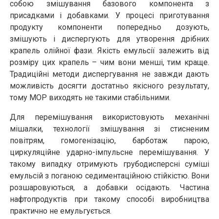
собою змішування базового компонента з
присадками і добавками. У процесі приготування
продукту компоненти попередньо дозують,
змішують і диспергують для утворення дрібних
крапель олійної фази. Якість емульсії залежить від
розміру цих крапель – чим вони менші, тим краще.
Традиційні методи диспергування не завжди дають
можливість досягти достатньо якісного результату,
тому МОР виходять не такими стабільними.
Для перемішування використовують механічні
мішалки, технології змішування зі стисненим
повітрям, гомогенізацію, барботаж парою,
циркуляційне ударно-імпульсне перемішування. У
такому випадку отримують грубодисперсні суміші
емульсій з поганою седиментаційною стійкістю. Вони
розшаровуються, а добавки осідають. Частина
нафтопродуктів при такому способі виробництва
практично не емульгується.