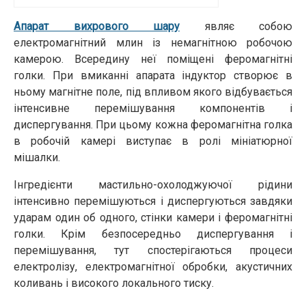
Апарат вихрового шару
являє собою
електромагнітний млин із немагнітною робочою
камерою. Всередину неї поміщені феромагнітні
голки. При вмиканні апарата індуктор створює в
ньому магнітне поле, під впливом якого відбувається
інтенсивне перемішування компонентів і
диспергування. При цьому кожна феромагнітна голка
в робочій камері виступає в ролі мініатюрної
мішалки.
Інгредієнти мастильно-охолоджуючої рідини
інтенсивно перемішуються і диспергуються завдяки
ударам один об одного, стінки камери і феромагнітні
голки. Крім безпосередньо диспергування і
перемішування, тут спостерігаються процеси
електролізу, електромагнітної обробки, акустичних
коливань і високого локального тиску.