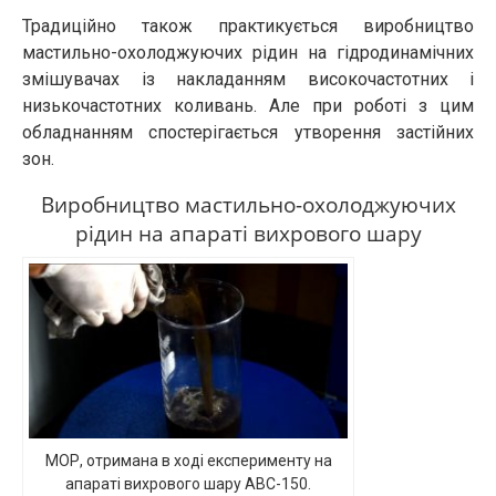
Традиційно також практикується виробництво
мастильно-охолоджуючих рідин на гідродинамічних
змішувачах із накладанням високочастотних і
низькочастотних коливань. Але при роботі з цим
обладнанням спостерігається утворення застійних
зон.
Виробництво мастильно-охолоджуючих
рідин на апараті вихрового шару
МОР, отримана в ході експерименту на
апараті вихрового шару АВС-150.