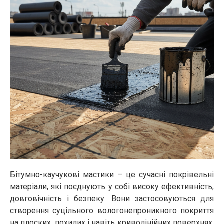
Бітумно-каучукові мастики – це сучасні покрівельні
матеріали, які поєднують у собі високу ефективність,
довговічність і безпеку. Вони застосовуються для
створення суцільного вологонепроникного покриття
на плоских, похилих і навіть криволінійних поверхнях.