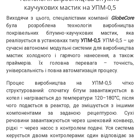
каучукових мастик на УПМ-0,5
Виходячи з цього, спеціалістами компанії
GlobeCore
була розроблена технологія виробництва
покрівельних бітумно-каучукових мастик, яка
реалізується в установках типу
УПМ-0,5
. УПМ-0,5 – це
сучасні автономні модульні системи для виробництва
мастик холодного і гарячого нанесення, а також
праймерів. Їх головна перевага – точність,
універсальність і повна автоматизація процесу.
Процес виробництва на УПМ-0,5 чітко
структурований: спочатку бітум завантажується в
котел і нагрівається до температури 120–180°C, після
чого подається в реактор, де змішується з іншими
компонентами за заданою рецептурою. Сухі
речовини завантажуються через шнековий конвеєр,
рідкі – через насос з контролем подачі. Уся система
керується двома контролерами: один відповідає за