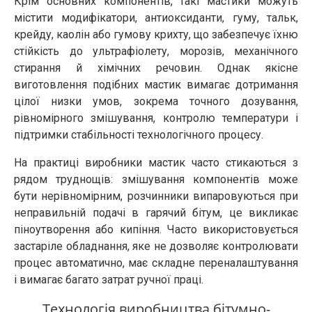
Крім основних компонентів, такі мастики можуть
містити модифікатори, антиоксиданти, гуму, тальк,
крейду, каолін або гумову крихту, що забезпечує їхню
стійкість до ультрафіолету, морозів, механічного
стирання й хімічних речовин. Однак якісне
виготовлення подібних мастик вимагає дотримання
цілої низки умов, зокрема точного дозування,
рівномірного змішування, контролю температури і
підтримки стабільності технологічного процесу.
На практиці виробники мастик часто стикаються з
рядом труднощів: змішування компонентів може
бути нерівномірним, розчинники випаровуються при
неправильній подачі в гарячий бітум, це викликає
піноутворення або кипіння. Часто використовується
застаріле обладнання, яке не дозволяє контролювати
процес автоматично, має складне переналаштування
і вимагає багато затрат ручної праці.
Технологія виробництва бітумно-