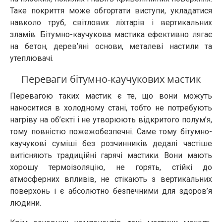
Таке покриття може обгортати виступи, укладатися
навколо труб, світлових ліхтарів і вертикальних
зламів. Бітумно-каучукова мастика ефективно лягає
на бетон, дерев’яні основи, металеві настили та
утеплювачі.
Переваги бітумно-каучукових мастик
Перевагою таких мастик є те, що вони можуть
наноситися в холодному стані, тобто не потребують
нагріву на об’єкті і не утворюють відкритого полум’я,
тому повністю пожежобезпечні. Саме тому бітумно-
каучукові суміші без розчинників дедалі частіше
витісняють традиційні гарячі мастики. Вони мають
хорошу термоізоляцію, не горять, стійкі до
атмосферних впливів, не стікають з вертикальних
поверхонь і є абсолютно безпечними для здоров’я
людини.