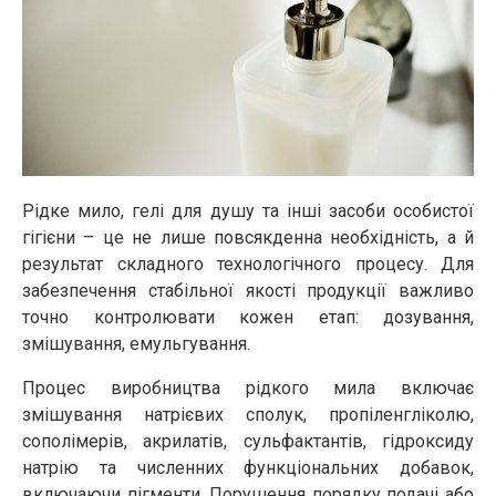
Рідке мило, гелі для душу та інші засоби особистої
гігієни – це не лише повсякденна необхідність, а й
результат складного технологічного процесу. Для
забезпечення стабільної якості продукції важливо
точно контролювати кожен етап: дозування,
змішування, емульгування.
Процес виробництва рідкого мила включає
змішування натрієвих сполук, пропіленгліколю,
сополімерів, акрилатів, сульфактантів, гідроксиду
натрію та численних функціональних добавок,
включаючи пігменти. Порушення порядку подачі або