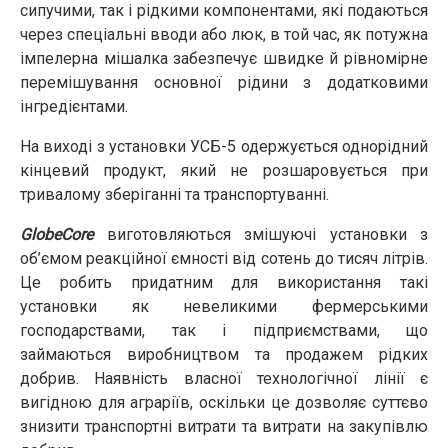
сипучими, так і рідкими компонентами, які подаються
через спеціальні вводи або люк, в той час, як потужна
імпелерна мішалка забезпечує швидке й рівномірне
перемішування основної рідини з додатковими
інгредієнтами.
На виході з установки УСБ-5 одержується однорідний
кінцевий продукт, який не розшаровується при
тривалому зберіганні та транспортуванні.
GlobeCore
виготовляються змішуючі установки з
об’ємом реакційної ємності від сотень до тисяч літрів.
Це робить придатним для використання такі
установки як невеликими фермерськими
господарствами, так і підприємствами, що
займаються виробництвом та продажем рідких
добрив. Наявність власної технологічної лінії є
вигідною для аграріїв, оскільки це дозволяє суттєво
знизити транспортні витрати та витрати на закупівлю