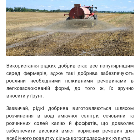
Використання рідких добрив стає все популярнішим
серед фермерів, адже такі добрива забезпечують
рослини необхідними поживними речовинами в
легкозасвоюваній формі, до того ж, їх зручно
вносити у ґрунт.
Зазвичай, рідкі добрива виготовляються шляхом
розчинення в воді аміачної селітри, сечовини та
розчинних солей калію й фосфатів, що дозволяє
забезпечити високий вміст корисних речовин для
всебічного розвитку сільськогосподарських культур.