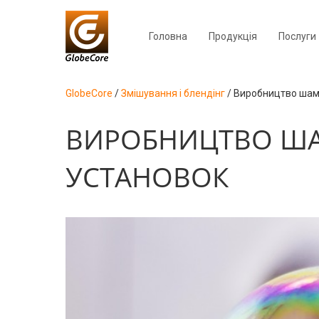
Головна
Продукція
Послуги
GlobeCore
/
Змішування і блендінг
/
Виробництво шам
ВИРОБНИЦТВО Ш
УСТАНОВОК