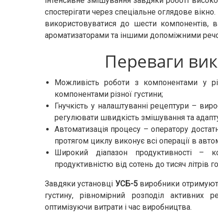
інтенсивне змішування завдяки роботі висок
спостерігати через спеціальне оглядове вікн
використовуватися до шести компонентів, в
ароматизаторами та іншими допоміжними реч
Переваги ви
Можливість роботи з компонентами у різ
компонентами різної густини;
Гнучкість у налаштуванні рецептури – вир
регулювати швидкість змішування та адапт
Автоматизація процесу – оператору достатн
протягом циклу виконує всі операції в авт
Широкий діапазон продуктивності – 
продуктивністю від сотень до тисяч літрів 
Завдяки установці
УСБ
-5
виробники отримують
густину, рівномірний розподіл активних 
оптимізуючи витрати і час виробництва.