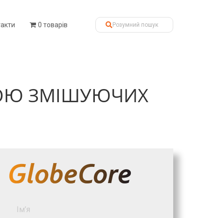
такти
0 товарів
ОЮ ЗМІШУЮЧИХ