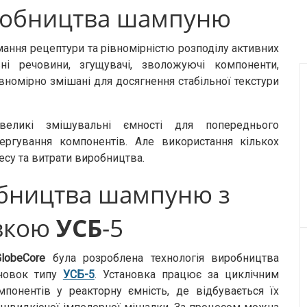
робництва шампуню
ання рецептури та рівномірністю розподілу активних
ні речовини, згущувачі, зволожуючі компоненти,
вномірно змішані для досягнення стабільної текстури
великі змішувальні ємності для попереднього
ергування компонентів. Але використання кількох
есу та витрати виробництва.
обництва шампуню з
вкою
УСБ
-5
GlobeCore
була розроблена технологія виробництва
новок типу
УСБ-5
. Установка працює за циклічним
понентів у реакторну ємність, де відбувається їх