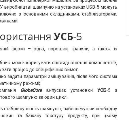
ошвидкісної імпелерної мішалки. За процесом можна
о. У виробництві шампуню на установках USB-5 можуть
ключно з основними складниками, стабілізаторами,
овинами.
користання
УСБ
-5
ній формі – рідкі, порошки, гранули, а також із
обник може коригувати співвідношення компонентів,
увати процес до специфічних вимог;
ьо задати параметри змішування, після чого система
оматичному режимі;
компанія
GlobeCore
випускає установки
УСБ
-5 з
готового шампуню за один цикл.
 стабільну якість шампуню, забезпечуючи необхідну
речовин та бажану текстуру продукту, при цьому