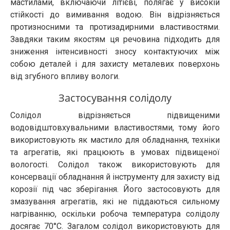
мастилами, включаючи літієві, полягає у високій
стійкості до вимивання водою. Він відрізняється
протизносними та протизадирними властивостями.
Завдяки таким якостям ця речовина підходить для
зниження інтенсивності зносу контактуючих між
собою деталей і для захисту металевих поверхонь
від згубного впливу вологи.
Застосування солідолу
Солідол відрізняється підвищеними
водовідштовхувальними властивостями, тому його
використовують як мастило для обладнання, техніки
та агрегатів, які працюють в умовах підвищеної
вологості. Солідол також використовують для
консервації обладнання й інструменту для захисту від
корозії під час зберігання. Його застосовують для
змазування агрегатів, які не піддаються сильному
нагріванню, оскільки робоча температура солідолу
досягає 70°C. Загалом солідол використовують для