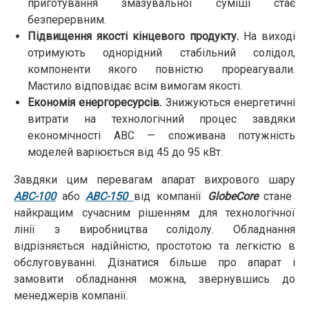
приготування змазувальної суміші стає
безперервним.
Підвищення якості кінцевого продукту.
На виході
отримують однорідний стабільний солідол,
компоненти якого повністю прореагували.
Мастило відповідає всім вимогам якості.
Економія енергоресурсів.
Знижуються енергетичні
витрати на технологічний процес завдяки
економічності АВС — споживана потужність
моделей варіюється від 45 до 95 кВт.
Завдяки цим перевагам апарат вихрового шару
АВС-100
або
АВС-150
від компанії
GlobeCore
стане
найкращим сучасним рішенням для технологічної
лінії з виробництва солідолу. Обладнання
відрізняється надійністю, простотою та легкістю в
обслуговуванні. Дізнатися більше про апарат і
замовити обладнання можна, звернувшись до
менеджерів компанії.