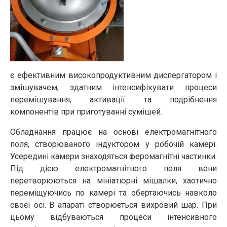
є ефективним високопродуктивним диспергатором і
змішувачем, здатним інтенсифікувати процеси
перемішування, активації та подрібнення
компонентів при приготуванні сумішей.
Обладнання працює на основі електромагнітного
поля, створюваного індуктором у робочій камері.
Усередині камери знаходяться феромагнітні частинки.
Під дією електромагнітного поля вони
перетворюються на мініатюрні мішалки, хаотично
переміщуючись по камері та обертаючись навколо
своєї осі. В апараті створюється вихровий шар. При
цьому відбуваються процеси інтенсивного