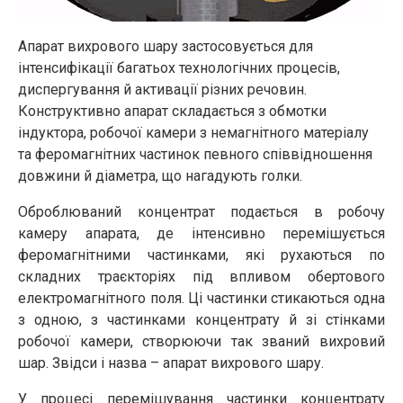
Апарат вихрового шару застосовується для
інтенсифікації багатьох технологічних процесів,
диспергування й активації різних речовин.
Конструктивно апарат складається з обмотки
індуктора, робочої камери з немагнітного матеріалу
та феромагнітних частинок певного співвідношення
довжини й діаметра, що нагадують голки.
Оброблюваний концентрат подається в робочу
камеру апарата, де інтенсивно перемішується
феромагнітними частинками, які рухаються по
складних траєкторіях під впливом обертового
електромагнітного поля. Ці частинки стикаються одна
з одною, з частинками концентрату й зі стінками
робочої камери, створюючи так званий вихровий
шар. Звідси і назва – апарат вихрового шару.
У процесі перемішування частинки концентрату