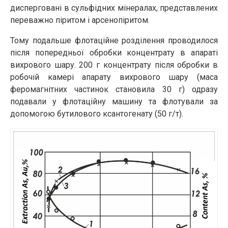
дисперговані в сульфідних мінералах, представлених
переважно піритом і арсенопіритом.
Тому подальше флотаційне розділення проводилося
після попередньої обробки концентрату в апараті
вихрового шару. 200 г концентрату після обробки в
робочій камері апарату вихрового шару (маса
феромагнітних частинок становила 30 г) одразу
подавали у флотаційну машину та флотували за
допомогою бутилового ксантогенату (50 г/т).