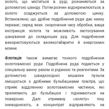
золото, що міститься в руді, розчиняється за
допомогою ціаніду. Потім розчин відокремлюється, а
золото осаджується за допомогою цинку.
Встановлено, що дрібне подрібнення руди дає низку
переваг, серед яких: скорочення часу обробки, вища
екстракція золота та можливість застосування
ціанування до складніших руд. Для подрібнення
використовуються великогабаритні й енергоємні
млини.
Флотація
також вимагає тонкого подрібнення
золотовмісної руди. Подрібнена руда подається у
спеціальну ванну разом із рідиною та реагентами. За
допомогою швидкохідної мішалки пульпа
змішується з дрібними бульбашками повітря, що
сприяє відділенню золотовмісних частинок, які
прилипають до бульбашок і піднімаються на
поверхню. Далі отриману «золоту» піну
зневоднюють, а концентрат відправляють на