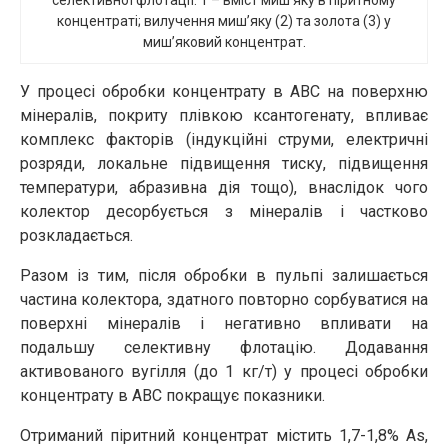
селективної флотації: 1 – вміст миш’яку в піритному
концентраті; вилучення миш’яку (2) та золота (3) у
миш’яковий концентрат.
У процесі обробки концентрату в АВС на поверхню
мінералів, покриту плівкою ксантогенату, впливає
комплекс факторів (індукційні струми, електричні
розряди, локальне підвищення тиску, підвищення
температури, абразивна дія тощо), внаслідок чого
колектор десорбується з мінералів і частково
розкладається.
Разом із тим, після обробки в пульпі залишається
частина колектора, здатного повторно сорбуватися на
поверхні мінералів і негативно впливати на
подальшу селективну флотацію. Додавання
активованого вугілля (до 1 кг/т) у процесі обробки
концентрату в АВС покращує показники.
Отриманий піритний концентрат містить 1,7-1,8% As,