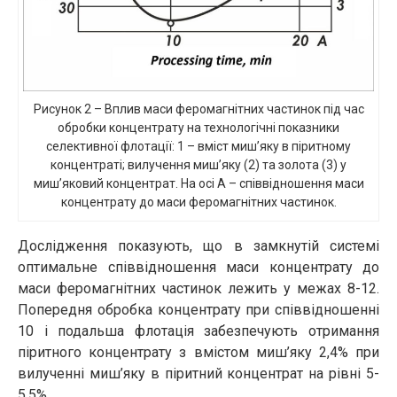
Рисунок 2 – Вплив маси феромагнітних частинок під час
обробки концентрату на технологічні показники
селективної флотації: 1 – вміст миш’яку в піритному
концентраті; вилучення миш’яку (2) та золота (3) у
миш’яковий концентрат. На осі А – співвідношення маси
концентрату до маси феромагнітних частинок.
Дослідження показують, що в замкнутій системі
оптимальне співвідношення маси концентрату до
маси феромагнітних частинок лежить у межах 8-12.
Попередня обробка концентрату при співвідношенні
10 і подальша флотація забезпечують отримання
піритного концентрату з вмістом миш’яку 2,4% при
вилученні миш’яку в піритний концентрат на рівні 5-
5,5%.