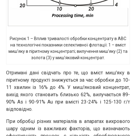
Рисунок 1 – Вплив тривалості обробки концентрату в АВС
на технологічні показники селективної флотації: 1 – вміст
миш’яку в піритному концентраті; вилучення миш’яку (2) та
золота (3) у миш’яковий концентрат.
Отримані дані свідчать про те, що вміст миш’яку в
піритному продукті знижується за час обробки до 10-
11 хвилин із 16% до 4%. У миш’яковий концентрат,
вихід якого становить близько 62%, вилучається 89-
90% As і 90-91% Au при вмісті 23-24% і 125-130 г/т
відповідно.
При обробці різних матеріалів в апаратах вихрового
шару одним із важливих факторів, що визначають
ефективність процесу, є кількість оброблюваного