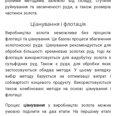
різними методами, залежно від складу, ступеня
руйнування та засміченості руди, а також розмірів
частинок золота.
Ціанування і флотація
Виробництво золота неможливе без процесів
флотації та ціанування. Це базові процеси збагачення
золотоносної руди. Ціанування рекомендується для
обробки більшості кремнієвих золотих руд, тоді як
флотація використовується для видобутку золота з
сульфідних руд. Також є руди, для обробки яких
застосовуються обидва методи. У цьому випадку
вибір методу базується на оптимізації витрат і
собівартості кінцевого продукту. Використовуються
також комбіновані методи на основі ціанування і
флотації.
Процес
ціанування
у виробництві золота можна
умовно поділити на два етапи. На першому етапі