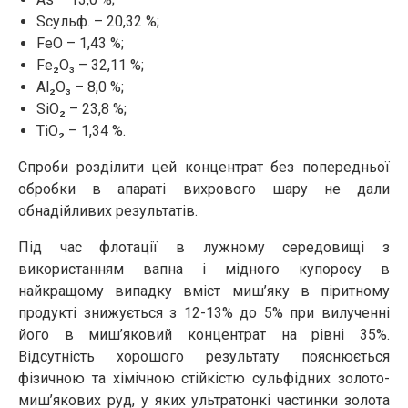
Sсульф. – 20,32 %;
FeO – 1,43 %;
Fe₂O₃ – 32,11 %;
Al₂O₃ – 8,0 %;
SiO₂ – 23,8 %;
TiO₂ – 1,34 %.
Спроби розділити цей концентрат без попередньої
обробки в апараті вихрового шару не дали
обнадійливих результатів.
Під час флотації в лужному середовищі з
використанням вапна і мідного купоросу в
найкращому випадку вміст миш’яку в піритному
продукті знижується з 12-13% до 5% при вилученні
його в миш’яковий концентрат на рівні 35%.
Відсутність хорошого результату пояснюється
фізичною та хімічною стійкістю сульфідних золото-
миш’якових руд, у яких ультратонкі частинки золота