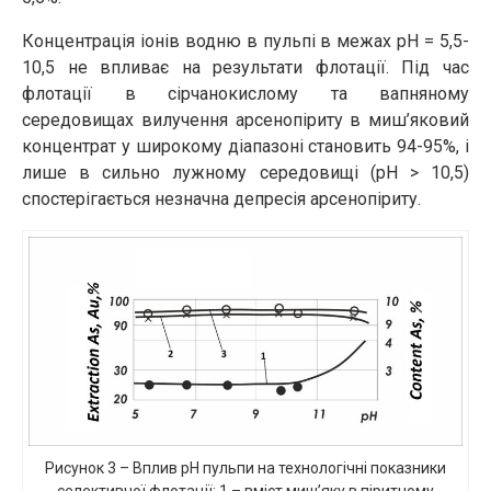
Концентрація іонів водню в пульпі в межах рН = 5,5-
10,5 не впливає на результати флотації. Під час
флотації в сірчанокислому та вапняному
середовищах вилучення арсенопіриту в миш’яковий
концентрат у широкому діапазоні становить 94-95%, і
лише в сильно лужному середовищі (рН > 10,5)
спостерігається незначна депресія арсенопіриту.
Рисунок 3 – Вплив рН пульпи на технологічні показники