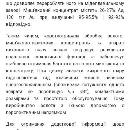
що дозволяє переробляти його на мідеплавильному
заводі. Миш’яковий концентрат містить 26-27% As,
130 г/т Au при вилученні 95-95,5% і 92-93%
відповідно.
Таким чином, короткотривала обробка золото-
миш’яково-піритових концентратів в апараті
вихрового шару значно покращує результати
подальшої селективної флотації та забезпечує
стабільне отримання багатого на золото миш’якового
концентрату. При цьому апарати вихрового шару
відрізняються від класичних млинів низьким
енергоспоживанням (споживана потужність одного
апарата не перевищує 9,5 кВт), компактними
розмірами та простотою обслуговування. Тому
виробництво золота з їхньою допомогою є
перспективним напрямком.
Для отримання додаткової інформації щодо