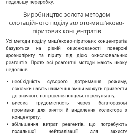
подальшу переробку.
Виробництво золота методом
флотаційного поділу золото-миш’яково-
піритових концентратів
Усі методи поділу миш’яково-піритових концентратів
базуються на різній окиснюваності поверхні
арсенопіриту та піриту під дією окислювальних
реагентів. Проте всі реагентні методи мають низку
недоліків:
необхідність суворого дотримання режиму,
оскільки навіть найменші зміни можуть призвести
до значного погіршення кінцевого результату;
висока трудомісткість через багаторазові
промивки для зняття й видалення колектора з
концентрату;
збільшення витрат реагентів, що потребують
подальшої нейтралізації для захисту