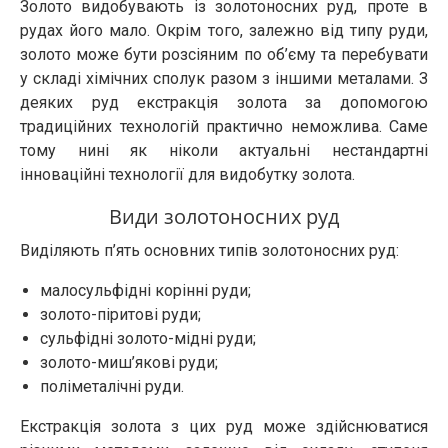
Золото видобувають із золотоносних руд, проте в
рудах його мало. Окрім того, залежно від типу руди,
золото може бути розсіяним по об’єму та перебувати
у складі хімічних сполук разом з іншими металами. З
деяких руд екстракція золота за допомогою
традиційних технологій практично неможлива. Саме
тому нині як ніколи актуальні нестандартні
інноваційні технології для видобутку золота.
Види золотоносних руд
Виділяють п’ять основних типів золотоносних руд:
малосульфідні корінні руди;
золото-піритові руди;
сульфідні золото-мідні руди;
золото-миш’якові руди;
поліметалічні руди.
Екстракція золота з цих руд може здійснюватися