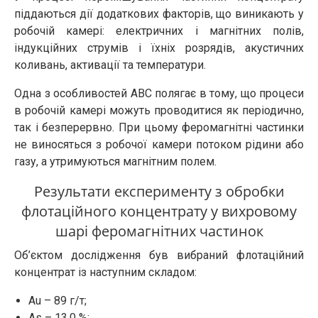
піддаються дії додаткових факторів, що виникають у
робочій камері: електричних і магнітних полів,
індукційних струмів і їхніх розрядів, акустичних
коливань, активації та температури.
Одна з особливостей АВС полягає в тому, що процеси
в робочій камері можуть проводитися як періодично,
так і безперервно. При цьому феромагнітні частинки
не виносяться з робочої камери потоком рідини або
газу, а утримуються магнітним полем.
Результати експерименту з обробки
флотаційного концентрату у вихровому
шарі феромагнітних частинок
Об’єктом дослідження був вибраний флотаційний
концентрат із наступним складом:
Au – 89 г/т;
As – 13,0 %;