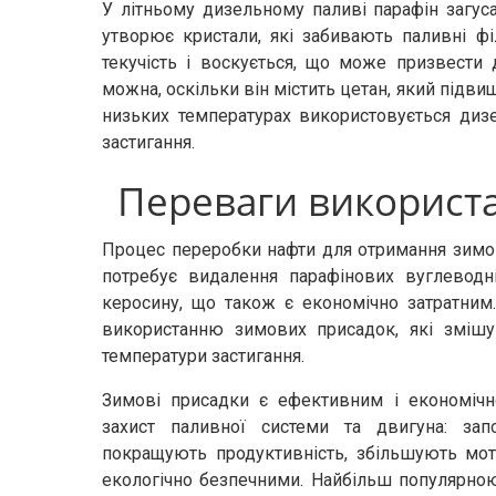
У літньому дизельному паливі парафін загус
утворює кристали, які забивають паливні ф
текучість і воскується, що може призвести
можна, оскільки він містить цетан, який підви
низьких температурах використовується ди
застигання.
Переваги використ
Процес переробки нафти для отримання зимо
потребує видалення парафінових вуглеводн
керосину, що також є економічно затратним
використанню зимових присадок, які зміш
температури застигання.
Зимові присадки є ефективним і економічн
захист паливної системи та двигуна: зап
покращують продуктивність, збільшують мот
екологічно безпечними. Найбільш популярно