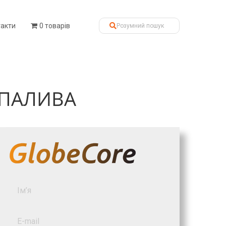
такти
0 товарів
 ПАЛИВА