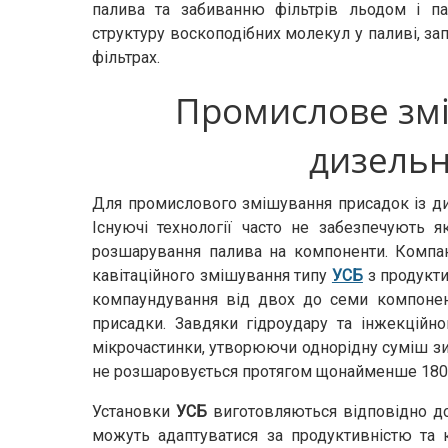
палива та забиванню фільтрів льодом і п
структуру воскоподібних молекул у паливі, з
фільтрах.
Промислове зм
дизельн
Для промислового змішування присадок із д
Існуючі технології часто не забезпечують я
розшарування палива на компоненти. Компа
кавітаційного змішування типу
УСБ
з продукти
компаундування від двох до семи компонент
присадки. Завдяки гідроудару та інжекційн
мікрочастинки, утворюючи однорідну суміш зи
не розшаровується протягом щонайменше 180 
Установки
УСБ
виготовляються відповідно до
можуть адаптуватися за продуктивністю та 