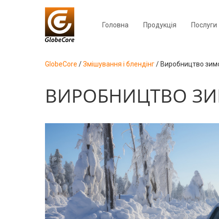
Головна
Продукція
Послуги
GlobeCore
/
Змішування і блендінг
/
Виробництво зим
ВИРОБНИЦТВО ЗИ