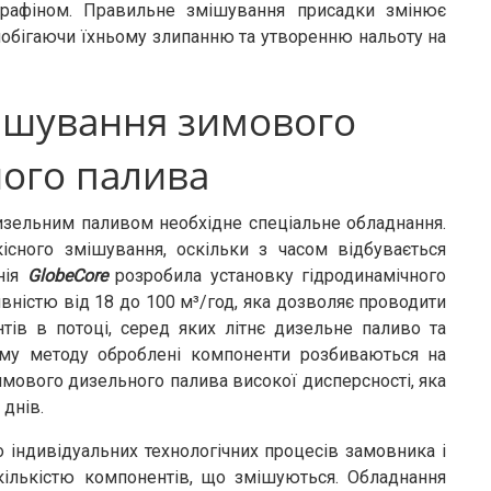
арафіном. Правильне змішування присадки змінює
апобігаючи їхньому злипанню та утворенню нальоту на
ішування зимового
ого палива
изельним паливом необхідне спеціальне обладнання.
кісного змішування, оскільки з часом відбувається
нія
GlobeCore
розробила установку гідродинамічного
вністю від 18 до 100 м³/год, яка дозволяє проводити
ів в потоці, серед яких літнє дизельне паливо та
ому методу оброблені компоненти розбиваються на
мового дизельного палива високої дисперсності, яка
днів.
 індивідуальних технологічних процесів замовника і
кількістю компонентів, що змішуються. Обладнання