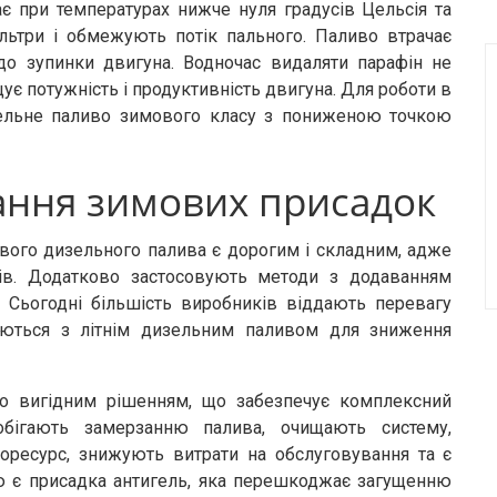
ає при температурах нижче нуля градусів Цельсія та
ільтри і обмежують потік пального. Паливо втрачає
 до зупинки двигуна. Водночас видаляти парафін не
щує потужність і продуктивність двигуна. Для роботи в
зельне паливо зимового класу з пониженою точкою
ання зимових присадок
вого дизельного палива є дорогим і складним, адже
ів. Додатково застосовують методи з додаванням
. Сьогодні більшість виробників віддають перевагу
уються з літнім дизельним паливом для зниження
о вигідним рішенням, що забезпечує комплексний
обігають замерзанню палива, очищають систему,
оресурс, знижують витрати на обслуговування та є
ю є присадка антигель, яка перешкоджає загущенню