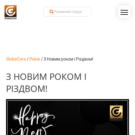
GlobeCore
/
Різне
/
З Новим роком і Різдвом!
З НОВИМ РОКОМ І
РІЗДВОМ!