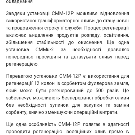
обладнання.
Завдяки установці CMM-12Р можливе відновлення
використаної трансформаторної оливи до стану нової
та продовження строку її служби. Процес регенерації
включає видалення продуктів розпаду, освітлення,
збільшення стабільності до окиснення. Ще одна
установка CMMu-2 за необхідності дозволяє
попередньо просушити та дегазувати оливу перед
регенерацією.
Перевагою установки СММ-12Р є використання для
регенерації 12 колон із сорбентом Фуллерова земля,
який може бути регенерований до 500 разів. Це
забезпечує можливість безперервної обробки оливи
без необхідності зупинок для закупки та заміни
сорбенту, значно зменшуючи операційні витрати.
Ще одна особливість СММ-12Р полягає в здатності
проводити регенерацію ізоляційних олив прямо в