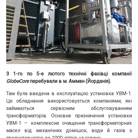
З 1-го по 5-е лютого технічні фахівці компанії
GlobeCore
перебували в м. Амман (Йорданія).
Там була введена в експлуатацію установка УВМ-1.
Це обладнання використовується компаніями, які
займаються сервісним обслуговуванням
трансформаторів. Основне призначення установки
УВМ-1 – комплексне очищення трансформаторних
масел від механічних домішок, води й газів з
продуктивністю до 1000 літрів на годину.