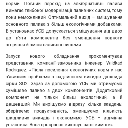
норми. Повний перехід на альтернативні палива
вимагає глибокої модернізації паливних систем, тому
поки неможливий. Оптимальний вихід – змішування
основного палива з більш екологічними добавками.
В установках УСБ допускається змішування від двох
до п’яти компонентів без зменшення повноти
згоряння й зміни паливної системи.
Запуск нового обладнання прокоментував
представник компанії-замовника інженер Wildkad
Rodriguez: «Після посилення екологічних норм у нас
з’явилися проблеми з надлишком викидів діоксида
сірки SO2. Зараз за допомогою УСБ ми отримуємо
сумішеве паливо з двох компонентів. Додатковий
компонент не тільки більш екологічний, а й
дешевший. Ми вирішуємо відразу кілька завдань:
зберігаємо продуктивність, зменшуємо кількість
шкідливих викидів і економимо. УСБ – відмінна
установка. Вона прекрасно виконує наші вимоги».