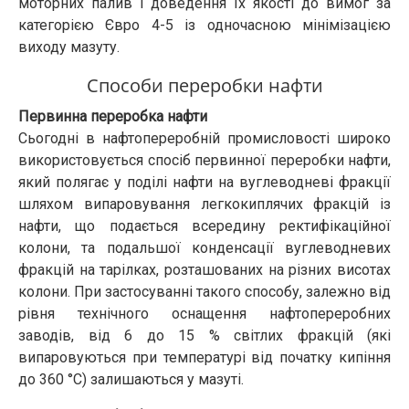
моторних палив і доведення їх якості до вимог за
категорією Євро 4-5 із одночасною мінімізацією
виходу мазуту.
Способи переробки нафти
Первинна переробка нафти
Сьогодні в нафто­переробній промисловості широко
використовується спосіб первинної переробки нафти,
який полягає у поділі нафти на вуглеводневі фракції
шляхом випаровування легкокиплячих фракцій із
нафти, що подається всередину ректифікаційної
колони, та подальшої конденсації вуглеводневих
фракцій на тарілках, розташованих на різних висотах
колони. При застосуванні такого способу, залежно від
рівня технічного оснащення нафто­переробних
заводів, від 6 до 15 % світлих фракцій (які
випаровуються при температурі від початку кипіння
до 360 °С) залишаються у мазуті.