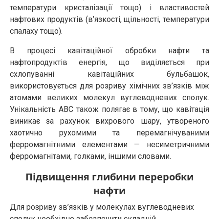
температури кристалізації тощо) і властивостей
нафтових продуктів (в’язкості, щільності, температури
спалаху тощо).
В процесі кавітаційної обробки нафти та
нафтопродуктів енергія, що виділяється при
схлопуванні кавітаційних бульбашок,
використовується для розриву хімічних зв’язків між
атомами великих молекул вуглеводневих сполук.
Унікальність АВС також полягає в тому, що кавітація
виникає за рахунок вихрового шару, утвореного
хаотично рухомими та перемагнічуваними
ферромагнітними елементами — несиметричними
ферромагнітами, голками, іншими словами.
Підвищення глибини переробки
нафти
Для розриву зв’язків у молекулах вуглеводневих
сполук необхідно забезпечити складній