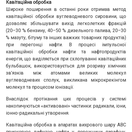
Кавітаційна обробка
Широке поширення в останні роки отримав метод
кавітаційної обробки вуглеводневого сировини, що
дозволяє збільшувати вихід легколетких фракцій
(20–30 % бензину, 40–50 % дизельного палива, 20–30
% мазуту, бітуму та інших важких товарних продуктів)
при перегонці нафти. В процесі імпульсної
кавітаційної обробки нафти та нафтопродуктів
енергія, що виділяється при схлопуванні кавітаційних
бульбашок, використовується для розриву хімічних
зв’язків між атомами великих молекул
вуглеводневих сполук, викликана мікрокрекінгом
молекул та процесом іонізації.
Внаслідок протікання цих процесів у системі
накопичуються «активовані» частинки: радикали, іони,
іонно-радикальні утворення.
Кавітаційна обробка в апаратах вихрового шару АВС
прискорює дифузію нафти у порожнини парафіну,