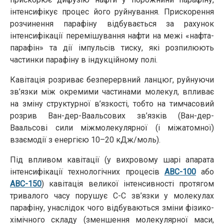
інтенсифікує процес його руйнування. Прискорення
розчинення парафіну відбувається за рахунок
інтенсифікації перемішування нафти на межі «нафта-
парафін» та дії імпульсів тиску, які розпилюють
частинки парафіну в індукційному полі.
Кавітація розриває безперервний ланцюг, руйнуючи
зв’язки між окремими частинами молекул, впливає
на зміну структурної в’язкості, тобто на тимчасовий
розрив Ван-дер-Ваальсових зв’язків (Ван-дер-
Ваальсові сили міжмолекулярної (і міжатомної)
взаємодії з енергією 10–20 кДж/моль).
Під впливом кавітації (у вихровому шарі апарата
інтенсифікації технологічних процесів
АВС-100
або
АВС-150
) кавітація великої інтенсивності протягом
тривалого часу порушує С-С зв’язки у молекулах
парафіну, унаслідок чого відбуваються зміни фізико-
хімічного складу (зменшення молекулярної маси,