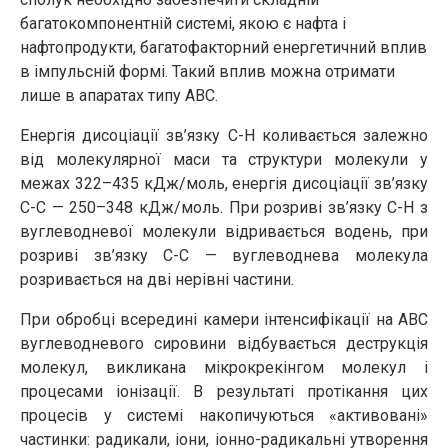
багатокомпонентній системі, якою є нафта і
нафтопродукти, багато­факторний енергетичний вплив
в імпульсній формі. Такий вплив можна отримати
лише в апаратах типу АВС.
Енергія дисоціації зв’язку C-H коливається залежно
від молекулярної маси та структури молекули у
межах 322–435 кДж/моль, енергія дисоціації зв’язку
С-С — 250–348 кДж/моль. При розриві зв’язку С-Н з
вуглеводневої молекули відривається водень, при
розриві зв’язку С-С — вуглеводнева молекула
розривається на дві нерівні частини.
При обробці всередині камери інтенсифікації на АВС
вуглеводневого сировини відбувається деструкція
молекул, викликана мікрокрекінгом молекул і
процесами іонізації. В результаті протікання цих
процесів у системі накопичуються «активовані»
частинки: радикали, іони, іонно-радикальні утворення