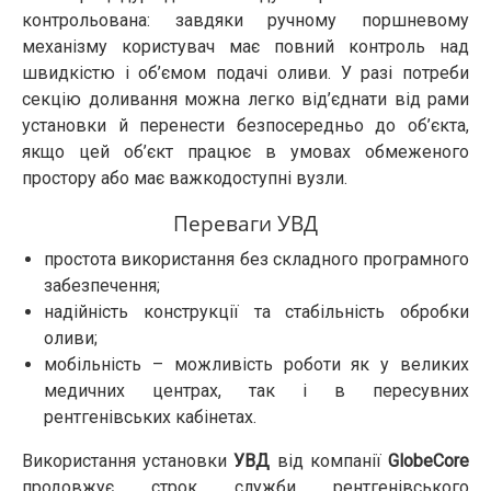
контрольована: завдяки ручному поршневому
механізму користувач має повний контроль над
швидкістю і об’ємом подачі оливи. У разі потреби
секцію доливання можна легко від’єднати від рами
установки й перенести безпосередньо до об’єкта,
якщо цей об’єкт працює в умовах обмеженого
простору або має важкодоступні вузли.
Переваги УВД
простота використання без складного програмного
забезпечення;
надійність конструкції та стабільність обробки
оливи;
мобільність – можливість роботи як у великих
медичних центрах, так і в пересувних
рентгенівських кабінетах.
Використання установки
УВД
від компанії
GlobeCore
продовжує строк служби рентгенівського