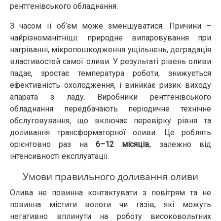
рентгенівського обладнання.
З часом її об’єм може зменшуватися. Причини –
найрізноманітніші: природне випаровування при
нагріванні, мікропошкодження ущільнень, деградація
властивостей самої оливи. У результаті рівень оливи
падає, зростає температура роботи, знижується
ефективність охолодження, і виникає ризик виходу
апарата з ладу. Виробники рентгенівського
обладнання передбачають періодичне технічне
обслуговування, що включає перевірку рівня та
доливання трансформаторної оливи. Це роблять
орієнтовно раз на
6–12 місяців
, залежно від
інтенсивності експлуатації.
Умови правильного доливання оливи
Олива не повинна контактувати з повітрям та не
повинна містити вологи чи газів, які можуть
негативно вплинути на роботу високовольтних