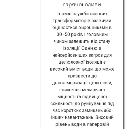
гарячої оливи
Термін служби силових
трансформаторів зазвичай
оцінюється виробниками в
30–50 років і головним
чином залежить від стану
ізоляції. Однією з
найсерйозніших загроз для
целюлозної ізоляції є
високий вміст води, що може
призвести до
деполімеризації целюлози,
зниження механічної
міцності та підвищеної
схильності до руйнування під
час коротких замикань або
інших навантажень. Високий
рівень води в паперовій