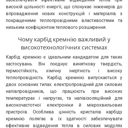
високій щільності енергії, що спонукає інженерів до
впровадження нових конструкцій і матеріалів з
покращеними теплопровідними властивостями та
низьким коефіцієнтом теплового розширення.
Чому карбід кремнію важливий у
високотехнологічних системах
Карбід кремнію є ідеальним кандидатом для таких
застосувань. Він поєднує виняткову твердість,
термостійкість, хімічну інертність і високу
теплопровідність. Карбід кремнію випускається у
двох основних типах: електропровідний для силових
напівпровідників, що працюють при високих
температурах і напругах, та напівізоляційний для
високочастотної електроніки й мікрохвильових
пристроїв. Особлива цінність кристалів карбіду
кремнію полягає в їх здатності забезпечувати
ефективне відведення тепла в силових модулях