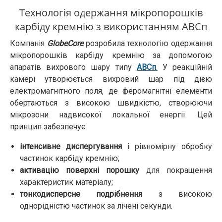
Технологія одержання мікропорошків
карбіду кремнію з використанням АВСп
Компанія
GlobeCore
розробила технологію одержання
мікропорошків карбіду кремнію за допомогою
апаратів вихрового шару типу
АВСп
.
У реакційній
камері утворюється вихровий шар під дією
електромагнітного поля, де феромагнітні елементи
обертаються з високою швидкістю, створюючи
мікрозони надвисокої локальної енергії. Цей
принцип забезпечує:
інтенсивне диспергування
і рівномірну обробку
частинок карбіду кремнію;
активацію поверхні порошку
для покращення
характеристик матеріалу;
тонкодисперсне подрібнення
з високою
однорідністю частинок за лічені секунди.