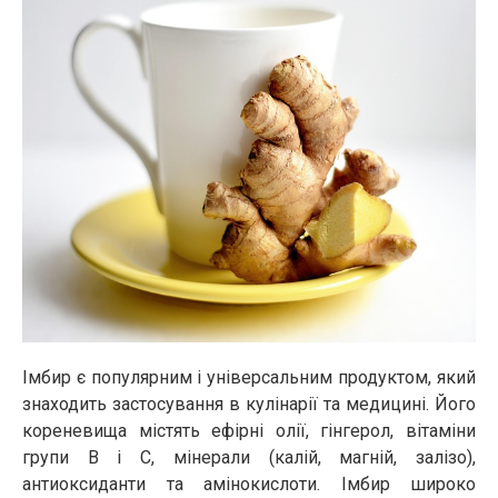
Імбир є популярним і універсальним продуктом, який
знаходить застосування в кулінарії та медицині. Його
кореневища містять ефірні олії, гінгерол, вітаміни
групи B і C, мінерали (калій, магній, залізо),
антиоксиданти та амінокислоти. Імбир широко