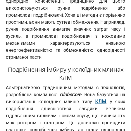
однорідної консистенції. Традиційно для цього
використовуються ручне подрібнення або
промислові подрібнювачі. Хоча ці методи є порівняно
простими, вони мають суттєві обмеження. Наприклад,
ручне подрібнення вимагає значних затрат часу і
зусиль, а промислові подрібнювачі з ножовими
механізмами характеризуються низькою
енергоефективністю та обмеженістю однорідності
отриманої пасти.
Подрібнення імбиру у колоїдних млинах
КЛМ
Альтернативою традиційним методам є технологія,
розроблена компанією
GlobeCore
. Вона базується на
використанні колоїдних млинів типу
КЛМ
, у яких
подрібнення здійснюється завдяки великим
гідравлічним впливам і силам зсуву, що виникають
між ротором і статором. Це дозволяє проводити
надтонке подрібнення імбиру до стану однорідної