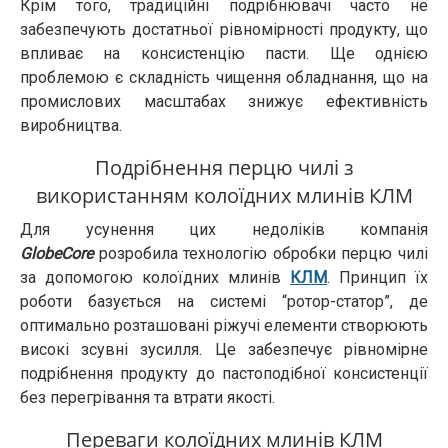
Крім того, традиційні подрібнювачі часто не
забезпечують достатньої рівномірності продукту, що
впливає на консистенцію пасти. Ще однією
проблемою є складність чищення обладнання, що на
промислових масштабах знижує ефективність
виробництва.
Подрібнення перцю чилі з
використанням колоїдних млинів КЛМ
Для усунення цих недоліків компанія
GlobeCore
розробила технологію обробки перцю чилі
за допомогою колоїдних млинів
КЛМ
. Принцип їх
роботи базується на системі “ротор-статор”, де
оптимально розташовані ріжучі елементи створюють
високі зсувні зусилля. Це забезпечує рівномірне
подрібнення продукту до пастоподібної консистенції
без перегрівання та втрати якості.
Переваги колоїдних млинів КЛМ