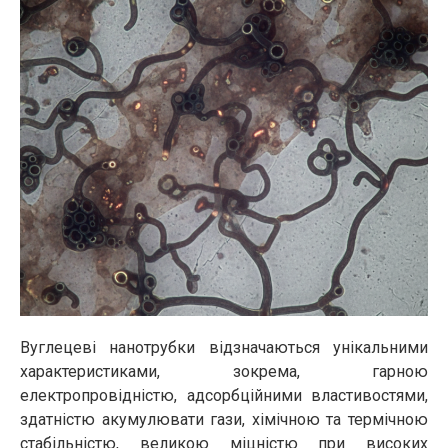
Вуглецеві нанотрубки відзначаються унікальними
характеристиками, зокрема, гарною
електропровідністю, адсорбційними властивостями,
здатністю акумулювати гази, хімічною та термічною
стабільністю, великою міцністю при високих