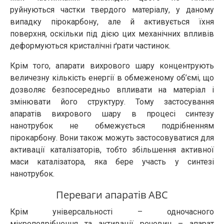
руйнуються частки твердого матеріалу, у даному
випадку пірокарбону, але й активується їхня
поверхня, оскільки під дією цих механічних впливів
деформуються кристалічні ґрати частинок.
Крім того, апарати вихрового шару концентрують
величезну кількість енергії в обмеженому об’ємі, що
дозволяє безпосередньо впливати на матеріал і
змінювати його структуру. Тому застосування
апаратів вихрового шару в процесі синтезу
нанотрубок не обмежується подрібненням
пірокарбону. Вони також можуть застосовуватися для
активації каталізаторів, тобто збільшення активної
маси каталізатора, яка бере участь у синтезі
нанотрубок.
Переваги апаратів АВС
Крім універсальності – одночасного
мікроподрібнення та активації речовин – апарат