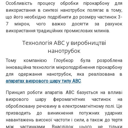
Особливість процесу обробки пірокарбону для
використання в синтезі нанотрубок полягає в тому,
що його необхідно подрібнити до розміру частинок 3-
7 мікрон, чого важко досягти за рахунок
використання традиційних промислових млинів.
Технологія АВС у виробництві
нанотрубок
Тому компанією Глоубкор була розроблена
інноваційна технологія мікроподрібнення пірокарбону
для одержання нанотрубок, яка реалізована в
апаратах вихрового шару типу АВС
.
Принцип роботи апаратів АВС базується на впливі
вихрового шару феромагнітних частинок на
оброблювану речовину в електромагнітному полі. Це
призводить до виникнення потужних ударних
навантажень високої частоти і сили, а також до тертя
між частинками. Внаслідок цього не тільки