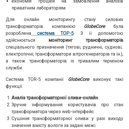
економія грошей на замовлення аналізів
приватним лабораторіям.
Для онлайн моніторингу стану силових
трансформаторів компанією
GlobeCore
була
розроблена
система ТОР-5
. З її допомогою
здійснюється
моніторинг трансформаторів
спеціального призначення (тягові, рудничні, суднові,
електропічні, трансформатори вітрогенераторів та ін.),
а також трансформаторів із тривалим терміном
служби.
Система TOR-5 компанії
GlobeCore
виконує такі
функції:
Аналіз трансформаторної оливи-онлайн
.
Зручне інформування користувачів про стан
трансформатора через web-інтерфейс.
Cушіння трансформаторної оливи у разі виходу
значення вмісту вологи за задані межі.