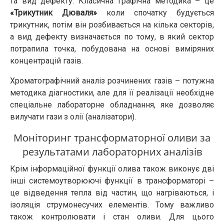
та вид дефекту. Класична графічна методика – це
«Трикутник Дюваля»
коли спочатку будується
трикутник, потім він розбивається на кілька секторів,
а вид дефекту визначається по тому, в який сектор
потрапила точка, побудована на основі виміряних
концентрацій газів.
Хроматографічний аналіз розчинених газів – потужна
методика діагностики, але для її реалізації необхідне
спеціальне лабораторне обладнання, яке дозволяє
вилучати гази з олії (аналізатори).
Моніторинг трансформаторної оливи за
результатами лабораторних аналізів
Крім інформаційної функції олива також виконує дві
інші системоутворюючі функції в трансформаторі –
це відведення тепла від частин, що нагріваються, і
ізоляція струмонесучих елементів. Тому важливо
також контролювати і стан оливи. Для цього