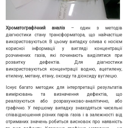
Хроматографічний аналіз
– один з методів
діагностики стану трансформатора, що найчастіше
використовуються. В цьому випадку олива є носієм
корисної інформації у вигляді концентрації
розчинених газів, які починають виділятися при
розвитку дефектів. Для діагностики
використовуються концентрації водню, ацетилену,
етилену, метану, етану, оксиду та діоксиду вуглецю.
Існує багато методик для інтерпретації результатів
вимірювань та визначення дефектів, що
реалізуються або розрахунково-аналітично, або
графічно. У першому випадку знаходяться чисельні
співвідношення різних парів газів і в залежності від
отриманих значень робиться висновок про наявність