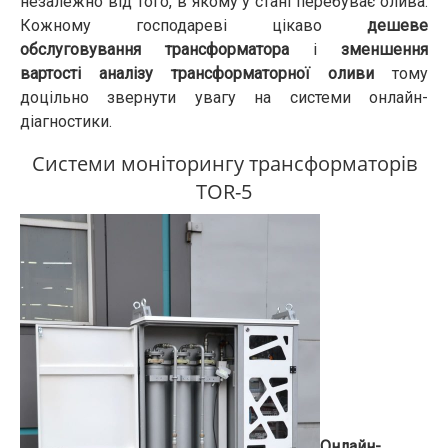
незалежно від того, в якому у стані перебуває олива.
Кожному господареві цікаво
дешеве
обслуговування трансформатора
і
зменшення
вартості аналізу трансформаторної оливи
тому
доцільно звернути увагу на системи онлайн-
діагностики.
Системи моніторингу трансформаторів
TOR-5
Онлайн-