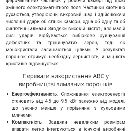
феромагнітних частинок у робочій камері під дією
змінного електромагнітного поля. Частинки хаотично
рухаються, утворюючи вихровий шар і здійснюючи
численні удари об стінки камери, одна об одну та об
синтетичні алмази. Завдяки високій частоті, але малій
силі ударів відбувається вибіркове руйнування
дефектних та тріщинуватих зерен, тоді як
монокристали залишаються цілими. У результаті
порошок отримує необхідну зернистість, а міцність
кристалів підвищується.
Переваги використання АВС у
виробництві алмазних порошків
Енергоефективність.
Споживання електроенергії
становить від 4,5 до 9,5 кВт залежно від моделі,
що значно менше у порівнянні з кульовими
млинами.
Компактність.
Завдяки невеликим розмірам
апарати легко інтегруються в існуючі виробничі