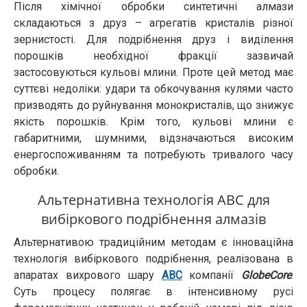
Після хімічної обробки синтетичні алмази
складаються з друз – агрегатів кристалів різної
зернистості. Для подрібнення друз і виділення
порошків необхідної фракції зазвичай
застосовуються кульові млини. Проте цей метод має
суттєві недоліки: удари та обкочування кулями часто
призводять до руйнування монокристалів, що знижує
якість порошків. Крім того, кульові млини є
габаритними, шумними, відзначаються високим
енергоспоживанням та потребують тривалого часу
обробки.
Альтернативна технологія АВС для
вибіркового подрібнення алмазів
Альтернативою традиційним методам є інноваційна
технологія вибіркового подрібнення, реалізована в
апаратах вихрового шару
АВС
компанії
GlobeCore
.
Суть процесу полягає в інтенсивному русі