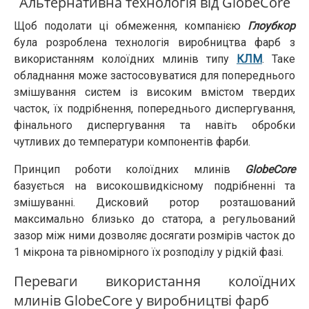
Альтернативна технологія від GlobeCore
Щоб подолати ці обмеження, компанією
Глоубкор
була розроблена технологія виробництва фарб з
використанням колоїдних млинів типу
КЛМ
. Таке
обладнання може застосовуватися для попереднього
змішування систем із високим вмістом твердих
часток, їх подрібнення, попереднього диспергування,
фінального диспергування та навіть обробки
чутливих до температури компонентів фарби.
Принцип роботи колоїдних млинів
GlobeCore
базується на високошвидкісному подрібненні та
змішуванні. Дисковий ротор розташований
максимально близько до статора, а регульований
зазор між ними дозволяє досягати розмірів часток до
1 мікрона та рівномірного їх розподілу у рідкій фазі.
Переваги використання колоїдних
млинів GlobeCore у виробництві фарб