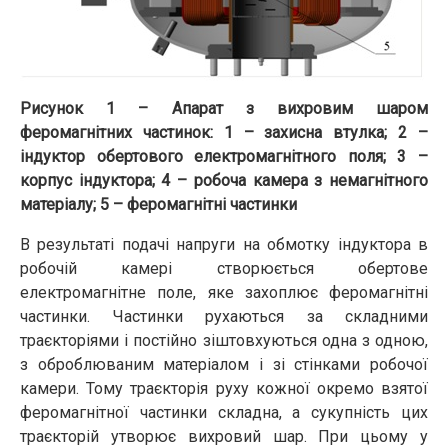
Рисунок 1 – Апарат з вихровим шаром
феромагнітних частинок: 1 – захисна втулка; 2 –
індуктор обертового електромагнітного поля; 3 –
корпус індуктора; 4 – робоча камера з немагнітного
матеріалу; 5 – феромагнітні частинки
В результаті подачі напруги на обмотку індуктора в
робочій камері створюється обертове
електромагнітне поле, яке захоплює феромагнітні
частинки. Частинки рухаються за складними
траєкторіями і постійно зіштовхуються одна з одною,
з оброблюваним матеріалом і зі стінками робочої
камери. Тому траєкторія руху кожної окремо взятої
феромагнітної частинки складна, а сукупність цих
траєкторій утворює вихровий шар. При цьому у