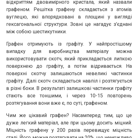
відкриттям двовимірного кристала, який назвали
графеном. Решітка графену складається з атомів
вуглецю, які впорядковані в площині у вигляді
гексагональної структури. Зовні це нагадує з’єднані
між собою шестикутники.
Графен отримують із графіту. У найпростішому
випадку для виробництва матеріалу можна
використовувати скотч, який прикладається липкою
поверхнею до графіту, а потім відривається. На
поверхні скотчу залишаються невеликі частинки
графіту. Далі скотч складається навпіл і розтягується
в різні боки. В результаті залишкові частинки графіту
стають все тоншими, і через 10-15 повторень
розтягування вони вже є, по суті, графеном.
Чим же цікавий графен? Насамперед тим, що це
дуже легкий матеріал, але при цьому досить міцний.
Міцність графену у 200 разів перевищує міцність
сталі. Його можна розтягувати на 20%, що неможливо